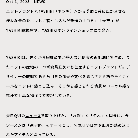
Oct 1, 2023 - NEWS
ニットブランド＜YASHIKI（ヤシキ）＞から季節と共に風が見せる
様々な景色をニットに落とし込んだ新作の「白息」「光芒 」が
YASHIKI取扱店や、YASHIKIオンラインショップにて発売。
YASHIKIは、古くから繊維産業が盛んな北関東の両毛地区で生産、ま
たニットの産地の一つ新潟県五泉でも生産するニットブランドだ。デ
ザイナーの故郷である石川県の風景や文化を感じさせる柄やディティ
ールをニットに落とし込み、そこから感じられる情景やローカル感を
素朴で上品な物作りで表現している。
先日QUIの
ニュース
で取り上げた、「水鏡」と「冬木」と同様に、今
シーズンは「通学路」をテーマとし、何気ない日常や風景が詰め込ま
れたアイテムとなっている。