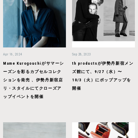
Apr 16, 2024
Sep 28, 2023
Mame Kurogouchiがサマーシ
th productsが伊勢丹新宿メン
ーズンを彩るカプセルコレク
ズ館にて、9/27（水）〜
ションを発売 、伊勢丹新宿店
10/3（火）にポップアップを
リ・スタイルにてクローズア
開催
ップイベントを開催