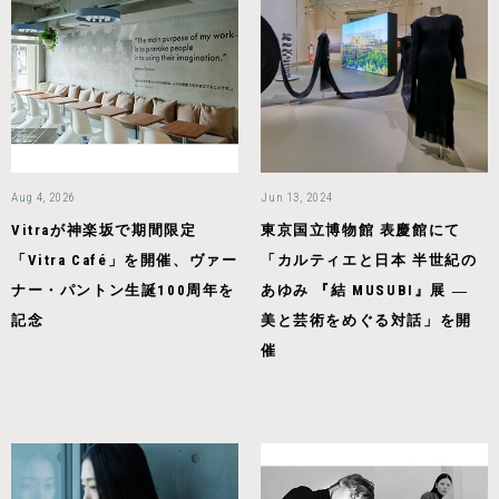
Aug 4, 2026
Jun 13, 2024
Vitraが神楽坂で期間限定
東京国立博物館 表慶館にて
「Vitra Café」を開催、ヴァー
「カルティエと日本 半世紀の
ナー・パントン生誕100周年を
あゆみ 『結 MUSUBI』展 ―
記念
美と芸術をめぐる対話」を開
催