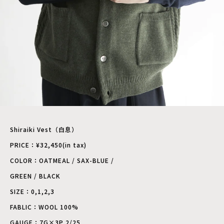
Shiraiki Vest（白息）
PRICE：¥32,450(in tax)
COLOR：OATMEAL / SAX-BLUE /
GREEN / BLACK
SIZE：0,1,2,3
FABLIC：WOOL 100%
GAUGE：7G×3P 2/25