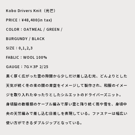
Kobo Drivers Knit（光芒）
PRICE：¥48,400(in tax)
COLOR：OATMEAL / GREEN /
BURGUNDY / BLACK
SIZE：0,1,2,3
FABLIC：WOOL 100%
GAUGE：7G×3P 2/25
黒く厚く広がった雲の隙間から少しだけ差し込む光、どんよりとした
天気が続く冬の束の間の青空をイメージして製作され、和服のイメー
ジを取り入れたゆったりとしたシルエットのドライバーズニット。
身頃脇の数種類のケーブル編みで厚い雲と降り続く雨や雪を、身頃中
央の天竺編みで差し込む日差しを表現している。ファスナーは幅広い
使い方ができるダブルジップとなっている。