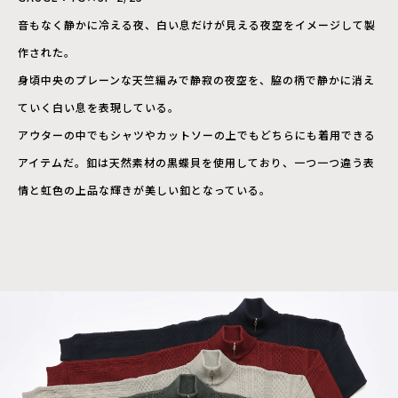
音もなく静かに冷える夜、白い息だけが見える夜空をイメージして製
作された。
身頃中央のプレーンな天竺編みで静寂の夜空を、脇の柄で静かに消え
ていく白い息を表現している。
アウターの中でもシャツやカットソーの上でもどちらにも着用できる
アイテムだ。釦は天然素材の黒蝶貝を使用しており、一つ一つ違う表
情と虹色の上品な輝きが美しい釦となっている。