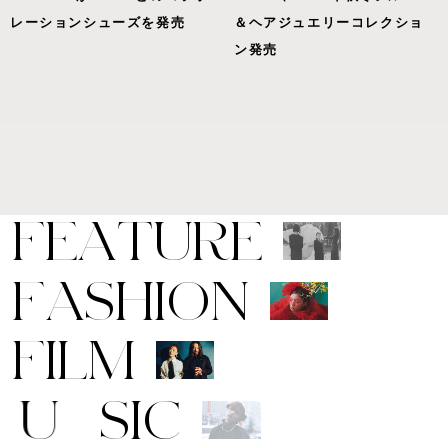
レーションシューズを発売
＆ヘアジュエリーコレクショ
ン発売
F
E
A
T
U
R
E
F
A
S
H
I
O
N
F
I
L
M
M
U
S
I
C