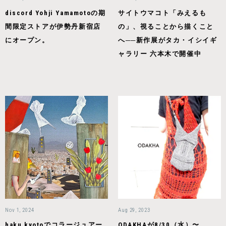
discord Yohji Yamamotoの期
サイトウマコト「みえるも
間限定ストアが伊勢丹新宿店
の」、視ることから描くこと
にオープン。
へ──新作展がタカ・イシイギ
ャラリー 六本木で開催中
Nov 1, 2024
Aug 29, 2023
haku kyotoでコラージュアー
ODAKHAが8/30（水）〜