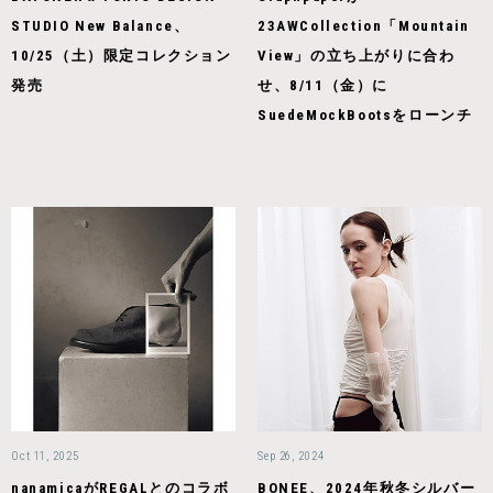
STUDIO New Balance、
23AWCollection「Mountain
10/25（土）限定コレクション
View」の立ち上がりに合わ
発売
せ、8/11（金）に
SuedeMockBootsをローンチ
Oct 11, 2025
Sep 26, 2024
nanamicaがREGALとのコラボ
BONEE、2024年秋冬シルバー