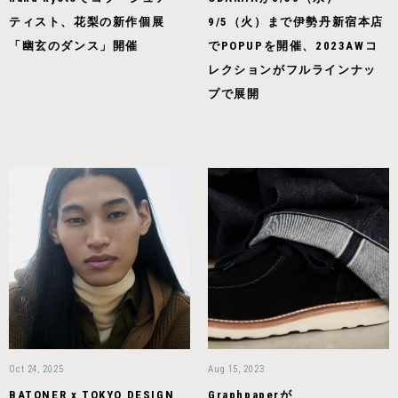
ティスト、花梨の新作個展
9/5（火）まで伊勢丹新宿本店
「幽玄のダンス」開催
でPOPUPを開催、2023AWコ
レクションがフルラインナッ
プで展開
Oct 24, 2025
Aug 15, 2023
BATONER x TOKYO DESIGN
Graphpaperが