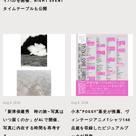
ィバルを開催、NIGHT EVENT
タイムテーブルも公開
Aug 6, 2026
Aug 6, 2026
「新津保建秀 時の旅—写真は
小木“POGGY”基史が推薦、ヴ
いつ届くのか」がALで開催、
ィンテージアニメTシャツ160
写真に内在する時間を再考す
点超を収録したビジュアルブ