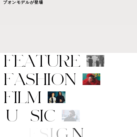
プオンモデルが登場
F
E
A
T
U
R
E
F
A
S
H
I
O
N
F
I
L
M
M
U
S
I
C
A
R
T
/
D
E
S
I
G
N