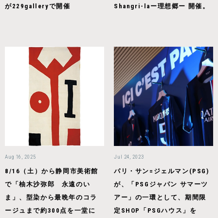
が229galleryで開催
Shangri-laー理想郷ー 開催。
Aug 16, 2025
Jul 24, 2023
8/16（土）から静岡市美術館
パリ・サン=ジェルマン(PSG)
で「柚木沙弥郎 永遠のい
が、「PSGジャパン サマーツ
ま」、型染から最晩年のコラ
アー」の一環として、期間限
ージュまで約300点を一堂に
定SHOP「PSGハウス」を