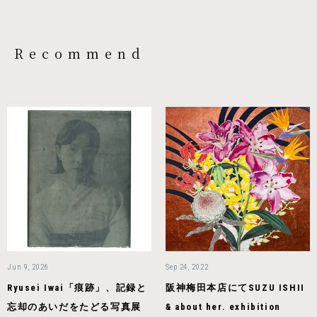
Recommend
Jun 9, 2026
Sep 24, 2022
Ryusei Iwai「痕跡」、記録と
阪神梅田本店にてSUZU ISHII
忘却のあいだをたどる写真展
& about her. exhibition