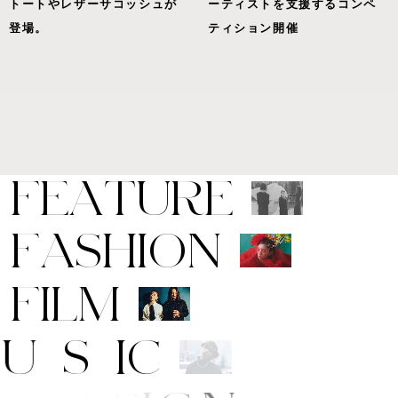
トートやレザーサコッシュが
ーティストを支援するコンペ
登場。
ティション開催
F
E
A
T
U
R
E
F
A
S
H
I
O
N
F
I
L
M
M
U
S
I
C