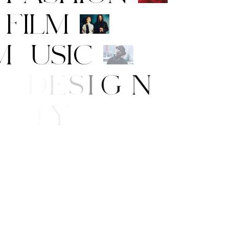
F
I
L
M
M
U
S
I
C
A
R
T
/
D
E
S
I
G
N
B
E
A
U
T
Y
F
E
/
S
T
Y
L
E
E
W
S
P
I
N
G