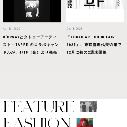
Apr 10, 2026
Dec 3, 2025
D’ORSAYとタトゥーアーティ
「TOKYO ART BOOK FAIR
スト・TAPPEIのコラボキャン
2025」、東京都現代美術館で
ドルが、4/10（金）より発売
12月に初の2週末開催
F
E
A
T
U
R
E
F
A
S
H
I
O
N