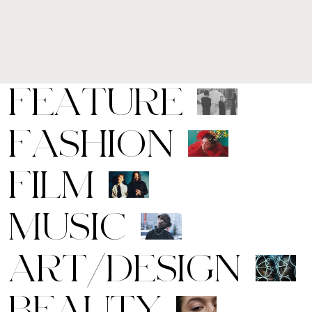
F
E
A
T
U
R
E
F
A
S
H
I
O
N
F
I
L
M
M
U
S
I
C
A
R
T
/
D
E
S
I
G
N
B
E
A
U
T
Y