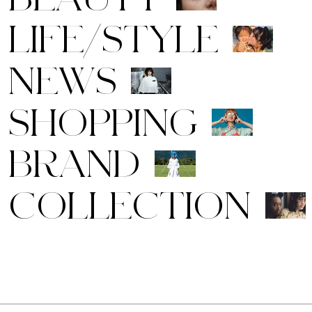
L
I
F
E
/
S
T
Y
L
E
N
E
W
S
S
H
O
P
P
I
N
G
B
R
A
N
D
C
O
L
L
E
C
T
I
O
N