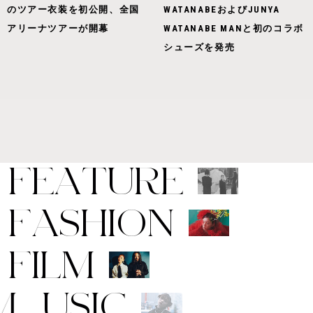
のツアー衣装を初公開、全国
WATANABEおよびJUNYA
アリーナツアーが開幕
WATANABE MANと初のコラボ
シューズを発売
F
E
A
T
U
R
E
F
A
S
H
I
O
N
F
I
L
M
M
U
S
I
C