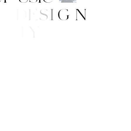
A
R
T
/
D
E
S
I
G
N
B
E
A
U
T
Y
E
/
S
T
Y
L
E
W
S
G