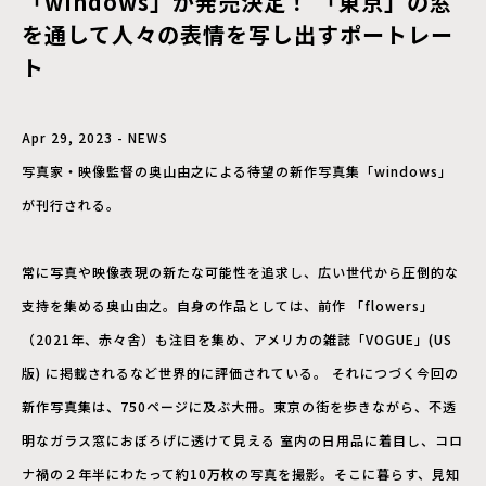
「windows」が発売決定！ 「東京」の窓
を通して人々の表情を写し出すポートレー
ト
Apr 29, 2023 - NEWS
写真家・映像監督の奥山由之による待望の新作写真集「windows」
が刊行される。
常に写真や映像表現の新たな可能性を追求し、広い世代から圧倒的な
支持を集める奥山由之。自身の作品としては、前作 「flowers」
（2021年、赤々舎）も注目を集め、アメリカの雑誌「VOGUE」(US
版) に掲載されるなど世界的に評価されている。 それにつづく今回の
新作写真集は、750ページに及ぶ大冊。東京の街を歩きながら、不透
明なガラス窓におぼろげに透けて見える 室内の日用品に着目し、コロ
ナ禍の２年半にわたって約10万枚の写真を撮影。そこに暮らす、見知