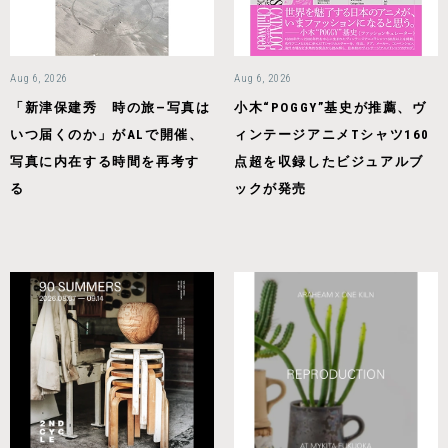
Aug 6, 2026
Aug 6, 2026
「新津保建秀 時の旅—写真は
小木“POGGY”基史が推薦、ヴ
いつ届くのか」がALで開催、
ィンテージアニメTシャツ160
写真に内在する時間を再考す
点超を収録したビジュアルブ
る
ックが発売