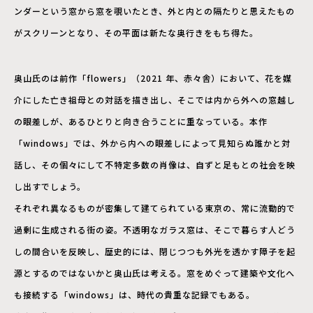
ンダーという窓から窓を覗いたとき、外と内との隔たりと思えたもの
がスクリーンとなり、その平面は新たな奥行きをもち得た。
奥山氏のは前作「flowers」（2021 年、赤々舎）において、花を媒
介にした亡き祖母との対話を描き出し、そこでは内から外への窓越し
の眼差しが、あるひとりと向き合うことに重なっている。本作
「windows」では、外から内への眼差しによって見知らぬ誰かと対
話し、その個々にして不特定多数の肖像は、自ずと足もとの社会を映
し出すでしょう。
それぞれ異なるものが密集して建てられている東京の、常に流動的で
過剰に生成される街の姿。不透明なガラス窓は、そこで暮らす人どう
しの間合いを反映し、歴史的には、閉じつつも外光を透かす障子を起
源とするのではないかと奥山氏は考える。窓をめぐって建築や文化へ
も接続する「windows」は、時代の貴重な記録でもある。