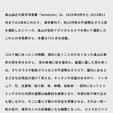
奥山由之の新作写真集「windows」は、2020年4月から 2022年11
月までの2年半にわたり、 東京都内で、約10万枚の不透明なガラス窓
を撮影したシリーズ。奥山が初めてデジタルカメラを用いて撮影した
これらの写真群から、本書は724 点を収載。
コロナ禍にあったこの時期、海外に赴くことの少なくなった奥山は東
京の街を歩きながら、 窓の表情に目を留めた。路面に面した窓の多く
は、すりガラスや型板ガラスなどの不透明なガラスで、屋内にあるさ
まざまな日用品が透けて見える。キッチンや浴室の水まわり、 フィギ
ュア、花、洗濯物、貼り紙、傘、神棚、自転車……窓枠に沿ってトリ
ミングされた内部の空間は抽象的な模様となり、外部の影や映り込み
も宿しながら、そこに暮らす誰かの存在を想像させる。それは一枚一
枚の窓が、東京の人々の肖像画となる瞬間となった。 カメラのファイ