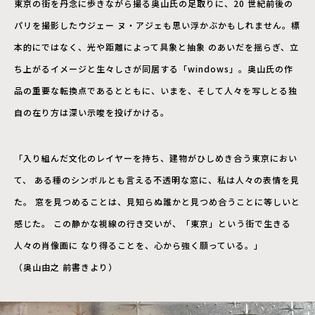
東京の街を丹念に歩きながら撮る奥山氏の足取りに、20 世紀前後の
パリを撮影したウジェー ヌ・アジェも思い浮かぶかもしれません。標
本的にではなく、光や距離によって具象と抽象 のあいだを揺らぎ、立
ち上がるイメージと生々しさが同居する「windows」。奥山氏の作
品の重要な転換点であるとともに、いまを、そして人々を写しとる独
自の在り方は深い示唆を投げかける。
「入り組んだ文化のレイヤーを持ち、建物がひしめき合う東京におい
て、 ある種のシンボルとも言える不透明な窓に、私は人々の表情を見
た。 窓を見つめることは、見知らぬ誰かと見つめ合うことに等しいと
感じた。 この静かな視線の行き交いが、「東京」という街で生きる
人々の肖像画に なり得ることを、心から強く願っている。」
（奥山由之 前書きより）