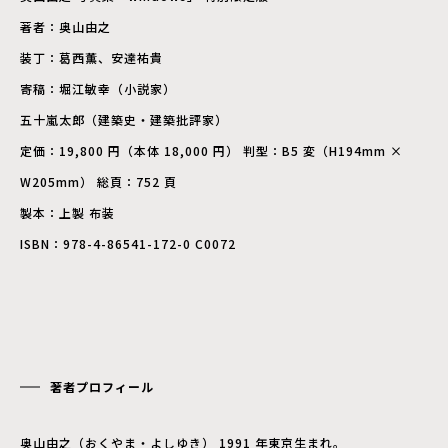
著者：奥山由之
装丁：葛西薫、安達祐貴
寄稿：堀江敏幸（小説家）
五十嵐太郎（建築史・建築批評家）
定価：19,800 円（本体 18,000 円） 判型：B5 変（H194mm ×
W205mm） 総頁：752 頁
製本：上製 布装
ISBN：978-4-86541-172-0 C0072
著者プロフィール
奥山由之（おくやま・よしゆき） 1991 年東京生まれ。