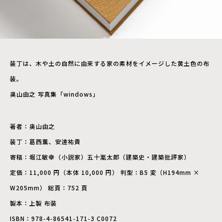
装丁は、木や土の自然に由来する家の素材をイメージした黄土色の布
装。
奥山由之 写真集「windows」
著者：奥山由之
装丁：葛西薫、安達祐貴
寄稿：堀江敏幸（小説家）五十嵐太郎（建築史・建築批評家）
定価：11,000 円（本体 10,000 円） 判型：B5 変（H194mm ×
W205mm） 総頁：752 頁
製本：上製 布装
ISBN：978-4-86541-171-3 C0072