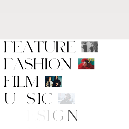
F
E
A
T
U
R
E
F
A
S
H
I
O
N
F
I
L
M
M
U
S
I
C
A
R
T
/
D
E
S
I
G
N