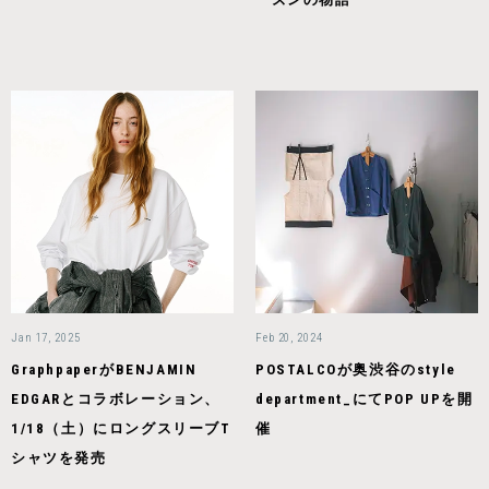
Jan 17, 2025
Feb 20, 2024
GraphpaperがBENJAMIN
POSTALCOが奥渋谷のstyle
EDGARとコラボレーション、
department_にてPOP UPを開
1/18（土）にロングスリーブT
催
シャツを発売