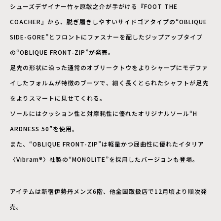
シューズデザイナー竹ヶ原敏之介が手がける『FOOT THE
COACHER』から、脱ぎ履きしやすいサイドゴアタイプの“OBLIQUE
SIDE-GORE”とフロントにファスナーを配したジップアッ
プタイプ
の“OBLIQUE FRONT-ZIP”が発売。
足先の形状に沿った通常のオブリークト
ウをよりシャープにモデファ
イしたフォルムが特徴のブーツで、細
く長くとられたシャフトが足先
をよりスマートに見せてくれる。
ソールにはクッション性と対摩耗性に優れたオリジナルソール“H
ARDNESS 50”を使用。
また、“OBLIQUE FRONT-ZIP”は軽量かつ屈曲性に優れたイタリア
〈Vib
ram®〉社製の“MONOLITE”を採用したバージョンも登場。
アイテムは新宿伊勢丹メンズ6階、他全国取扱店で12月頃より順次発
売。