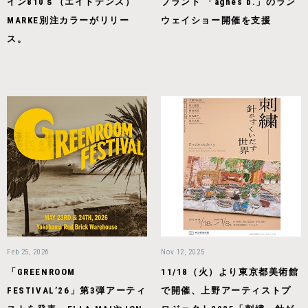
イン810ｓ（エイトテンス）
ブランド 「agnès b.」のラン
MARKE別注カラーがリリー
ウェイショー開催を支援
ス。
Feb 25, 2026
Nov 12, 2025
「GREENROOM
11/18（火）より東京都美術館
FESTIVAL’26」第3弾アーティ
で開催、上野アーティストプ