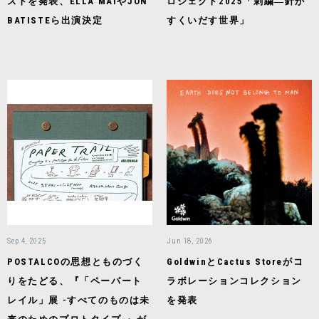
ストを発表、ELLA MAIやJON
ロジェクト2025「刺繍―針が
BATISTEら出演決定
すくいだす世界」
Sep 4, 2025
Jun 18, 2026
POSTALCOの思想とものづく
GoldwinとCactus Storeがコ
りをたどる、『「ペーパート
ラボレーションコレクション
レイル」展 -すべてのものは未
を発表