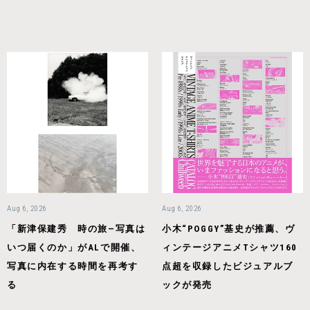
Aug 6, 2026
Aug 6, 2026
「新津保建秀 時の旅—写真は
小木“POGGY”基史が推薦、ヴ
いつ届くのか」がALで開催、
ィンテージアニメTシャツ160
写真に内在する時間を再考す
点超を収録したビジュアルブ
る
ックが発売