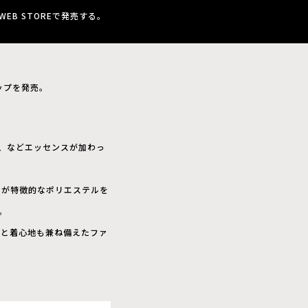
 WEB STOREで発売する。
アップを発売。
ーク、などエッセンスが加わっ
アが特徴的なポリエステルを
。
さと着心地も兼ね備えたファ