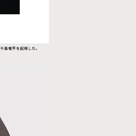
と千島⻯平を起用した。