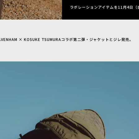
ラボレーションアイテムを11月4日（
AVENHAM × KOSUKE TSUMURAコラボ第二弾・ジャケットとジレ発売。