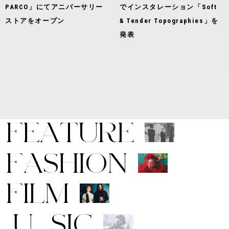
PARCO」にてアニバーサリー
でインスタレーション「Soft
ストアをオープン
& Tender Topographies」を
発表
F
E
A
T
U
R
E
F
A
S
H
I
O
N
F
I
L
M
M
U
S
I
C