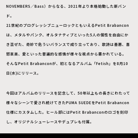
NOVEMBERS／Bass）からなる、2021年より本格始動した新バン
ド。
21世紀のプログレッシブニューロックともいえるPetit Brabancon
は、メタルやパンク、オルタナティブといった5人の個性を自由にか
き混ぜた、奇妙で危ういバランスで成り立っており、歌詩は善悪、喜
怒哀楽、愛といった普遍的な感情が様々な視点から書かれている。
そんなPetit Brabanconが、初となるアルバム「Fetish」を8月10
日(水)にリリース。
今回はアルバムのリリースを記念して、50年以上もの長きにわたって
様々なシーンで愛され続けてきたPUMA SUEDEをPetit Brabancon
仕様にカスタムした。ヒール部にはPetit Brabanconのロゴを刻印
し、オリジナルシューレースやデュプレも付属。