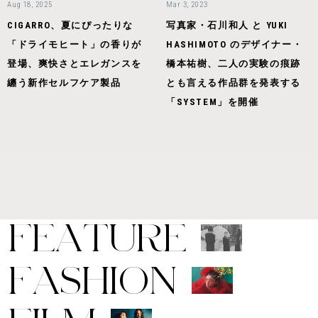
Aug 18, 2025
Mar 3, 2023
CIGARRO、夏にぴったりな
写真家・石川和人 と YUKI
「ドライモヒート」の香りが
HASHIMOTO のデザイナー・
登場、爽快さとエレガンスを
橋本祐樹、二人の実験の痕跡
纏う新作セルフケア製品
とも言える作品群を発表する
「SYSTEM」を開催
F
E
A
T
U
R
E
F
A
S
H
I
O
N