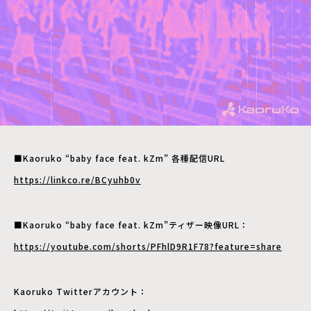
■Kaoruko “baby face feat. kZm” 各種配信URL
https://linkco.re/BCyuhb0v
■Kaoruko “baby face feat. kZm”ティザー映像URL：
https://youtube.com/shorts/PFhlD9R1F78?feature=share
Kaoruko Twitterアカウント：