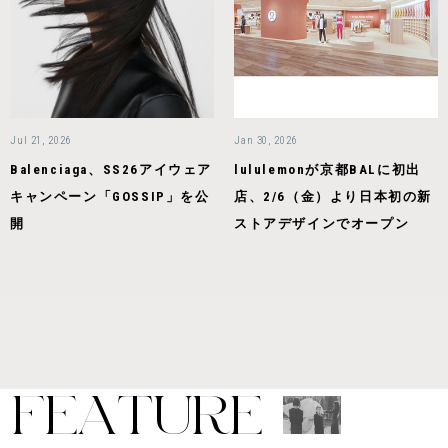
Jul 21, 2026
Jan 30, 2026
Balenciaga、SS26アイウェア
lululemonが京都BALに初出
キャンペーン「GOSSIP」を公
店、2/6（金）より日本初の新
開
ストアデザインでオープン
F
E
A
T
U
R
E