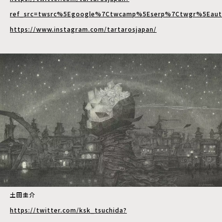
ref_src=twsrc%5Egoogle%7Ctwcamp%5Eserp%7Ctwgr%5Eaut
https://www.instagram.com/tartarosjapan/
土田圭介
https://twitter.com/ksk_tsuchida?