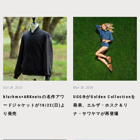
Oct 24, 2023
Mar 26, 2026
blurhms×ARKnetsの名作アワ
UGG®がGolden Collectionを
ードジャケットが10/22(日)よ
発表、エルザ・ホスク＆リ
り発売
ナ・サワヤマが再登場