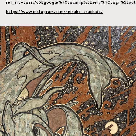
ref_src=twsrc%5Egoogle%7Ctwcamp%5Eserp%7Ctwgr%5Eaut
https://www.instagram.com/keisuke_tsuchida/