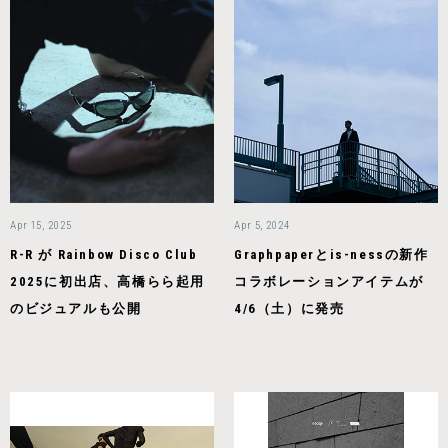
Apr 15, 2025
Apr 5, 2024
R-R が Rainbow Disco Club
Graphpaperとis-nessの新作
2025に初出店、高橋らら起用
コラボレーションアイテムが
のビジュアルも公開
4/6（土）に発売