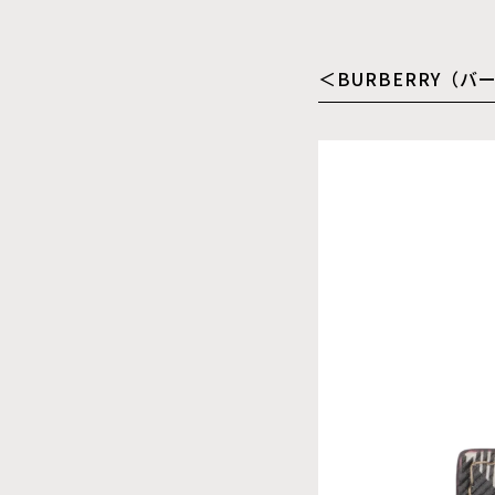
＜BURBERRY（バ