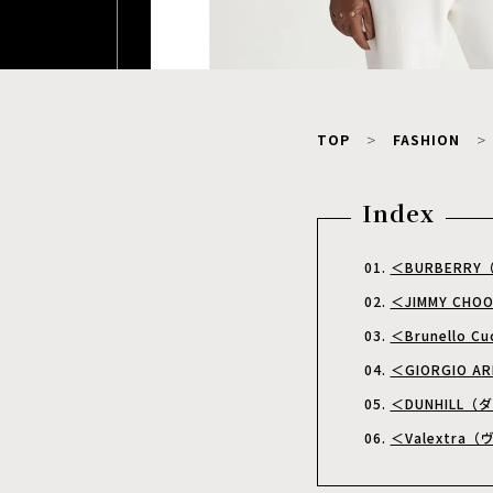
TOP
FASHION
Index
＜BURBERR
＜JIMMY C
＜Brunello 
＜GIORGIO
＜DUNHILL
＜Valextr