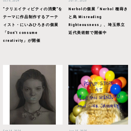
Oct 6, 2024
Jul 31, 2025
“クリエイティビティの消費”を
Nerholの個展「Nerhol 種蒔き
テーマに作品制作するアーテ
と烏 Misreading
ィスト・にいみひろきの個展
Righteousness」、埼玉県立
「Don’t consume
近代美術館で開催中
creativity」が開催