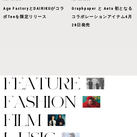
Age FactoryとDAIRIKUがコラ
Graphpaper と Aeta 初となる
ボTeeを限定リリース
コラボレーションアイテム4月
28日発売
F
E
A
T
U
R
E
F
A
S
H
I
O
N
F
I
L
M