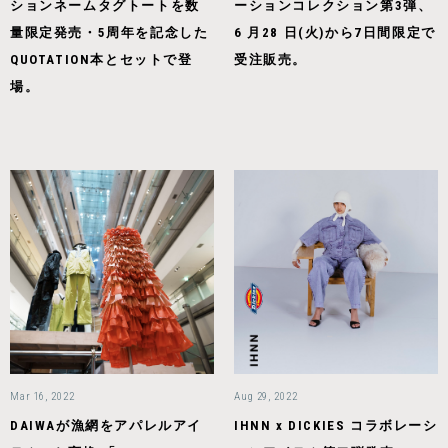
ションネームタグトートを数
ーションコレクション第3弾、
量限定発売・5周年を記念した
6 月28 日(火)から7日間限定で
QUOTATION本とセットで登
受注販売。
場。
Mar 16, 2022
Aug 29, 2022
DAIWAが漁網をアパレルアイ
IHNN x DICKIES コラボレーシ