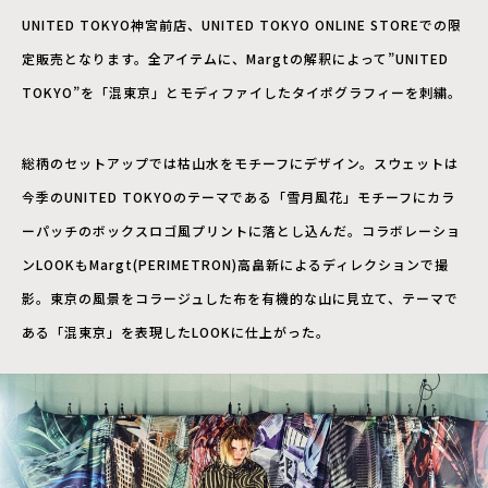
UNITED TOKYO神宮前店、UNITED TOKYO ONLINE STOREでの限
定販売となります。全アイテムに、Margtの解釈によって”UNITED
TOKYO”を「混東京」とモディファイしたタイポグラフィーを刺繍。
総柄のセットアップでは枯山水をモチーフにデザイン。スウェットは
今季のUNITED TOKYOのテーマである「雪月風花」モチーフにカラ
ーパッチのボックスロゴ風プリントに落とし込んだ。コラボレーショ
ンLOOKもMargt(PERIMETRON)高畠新によるディレクションで撮
影。東京の風景をコラージュした布を有機的な山に見立て、テーマで
ある「混東京」を表現したLOOKに仕上がった。