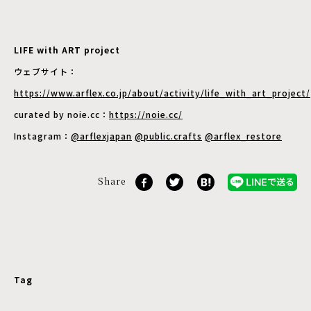
LIFE with ART project
ウェブサイト：
https://www.arflex.co.jp/about/activity/life_with_art_project/
curated by noie.cc：
https://noie.cc/
Instagram：
@arflexjapan
@public.crafts
@arflex_restore
Share
Tag