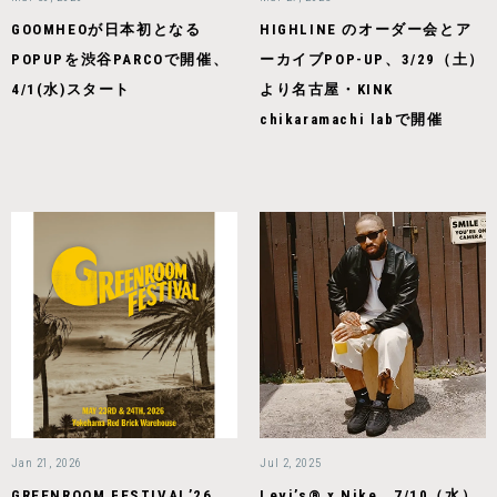
GOOMHEOが日本初となる
HIGHLINE のオーダー会とア
POPUPを渋谷PARCOで開催、
ーカイブPOP-UP、3/29（土）
4/1(水)スタート
より名古屋・KINK
chikaramachi labで開催
Jan 21, 2026
Jul 2, 2025
GREENROOM FESTIVAL’26、
Levi’s® x Nike、7/10（水）