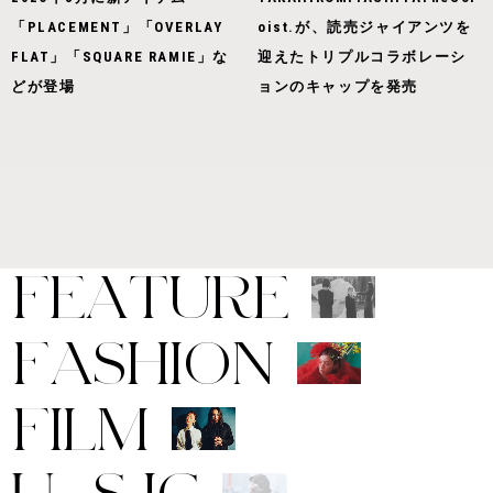
「PLACEMENT」「OVERLAY
oist.が、読売ジャイアンツを
FLAT」「SQUARE RAMIE」な
迎えたトリプルコラボレーシ
どが登場
ョンのキャップを発売
F
E
A
T
U
R
E
F
A
S
H
I
O
N
F
I
L
M