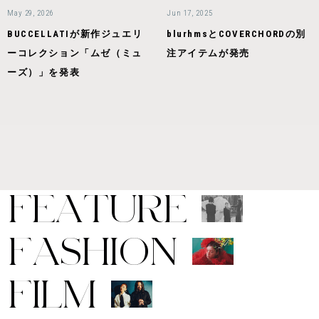
May 29, 2026
Jun 17, 2025
BUCCELLATIが新作ジュエリ
blurhmsとCOVERCHORDの別
ーコレクション「ムゼ（ミュ
注アイテムが発売
ーズ）」を発表
F
E
A
T
U
R
E
F
A
S
H
I
O
N
F
I
L
M