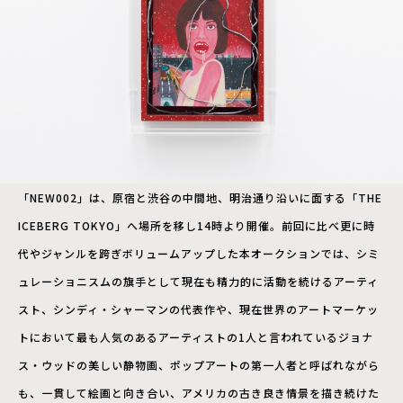
「NEW002」は、原宿と渋谷の中間地、明治通り沿いに面する「THE
ICEBERG TOKYO」へ場所を移し14時より開催。前回に比べ更に時
代やジャンルを跨ぎボリュームアップした本オークションでは、シミ
ュレーショニスムの旗手として現在も精力的に活動を続けるアーティ
スト、シンディ・シャーマンの代表作や、現在世界のアートマーケッ
トにおいて最も人気のあるアーティストの1人と言われているジョナ
ス・ウッドの美しい静物画、ポップアートの第一人者と呼ばれながら
も、一貫して絵画と向き合い、アメリカの古き良き情景を描き続けた