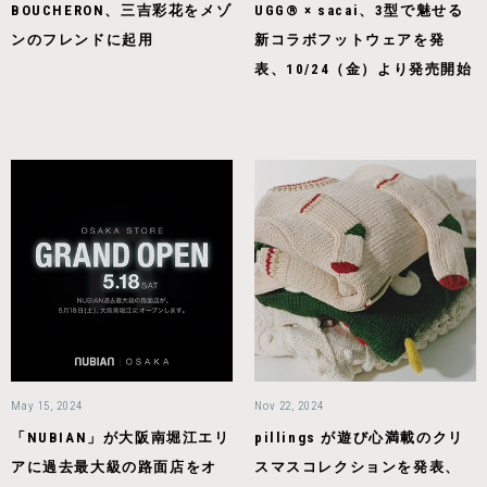
BOUCHERON、三吉彩花をメゾ
UGG® × sacai、3型で魅せる
ンのフレンドに起用
新コラボフットウェアを発
表、10/24（金）より発売開始
May 15, 2024
Nov 22, 2024
「NUBIAN」が大阪南堀江エリ
pillings が遊び心満載のクリ
アに過去最大級の路面店をオ
スマスコレクションを発表、