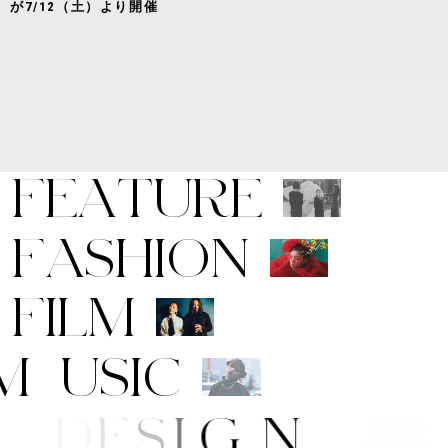
が7/12（土）より開催
F
E
A
T
U
R
E
F
A
S
H
I
O
N
F
I
L
M
M
U
S
I
C
A
R
T
/
D
E
S
I
G
N