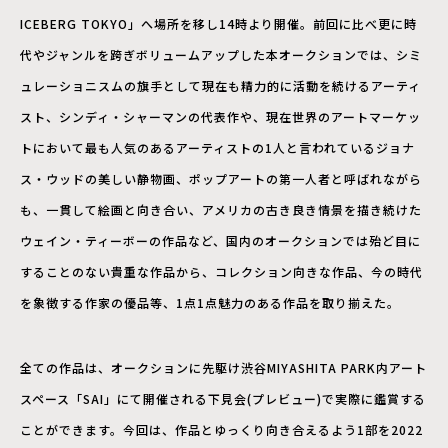
ICEBERG TOKYO」へ場所を移し14時より開催。前回に比べ更に時
代やジャンルを跨ぎボリュームアップした本オークションでは、シミ
ュレーショニスムの旗手として現在も精力的に活動を続けるアーティ
スト、シンディ・シャーマンの代表作や、現在世界のアートマーケッ
トにおいて最も人気のあるアーティストの1人と言われているジョナ
ス・ウッドの美しい静物画、ポップアートの第一人者と呼ばれながら
も、一貫して絵画と向き合い、アメリカの古き良き情景を描き続けた
ウェイン・ティーボーの作品など、国内のオークションでは殆ど目に
することのない貴重な作品から、コレクション向きな作品、今の時代
を象徴する作家の優品等、1点1点魅力のある作品を取り揃えた。
全ての作品は、オークションに先駆け渋谷MIYASHITA PARK内アート
スペース「SAI」にて開催される下見会(プレビュー)で実際に鑑賞する
ことができます。今回は、作品とゆっくり向き合えるよう1部を2022