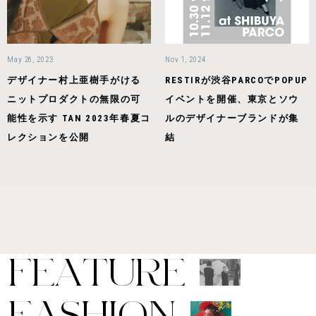
May 26, 2023
Nov 1, 2024
デザイナー村上亜樹手がける
RESTIRが渋谷PARCOでPOPUP
ニットプロダクトの無限の可
イベントを開催、東京とソウ
能性を示す TAN 2023年春夏コ
ルのデザイナーブランドが集
レクションを公開
結
F
E
A
T
U
R
E
F
A
S
H
I
O
N