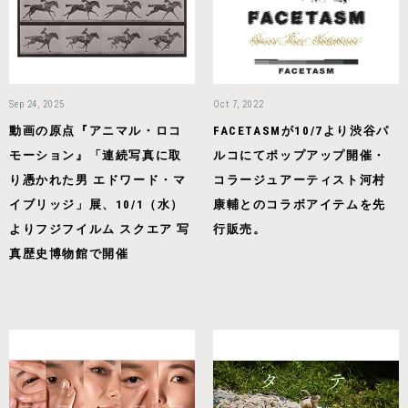
Sep 24, 2025
Oct 7, 2022
動画の原点『アニマル・ロコ
FACETASMが10/7より渋谷パ
モーション』「連続写真に取
ルコにてポップアップ開催・
り憑かれた男 エドワード・マ
コラージュアーティスト河村
イブリッジ」展、10/1（水）
康輔とのコラボアイテムを先
よりフジフイルム スクエア 写
行販売。
真歴史博物館で開催