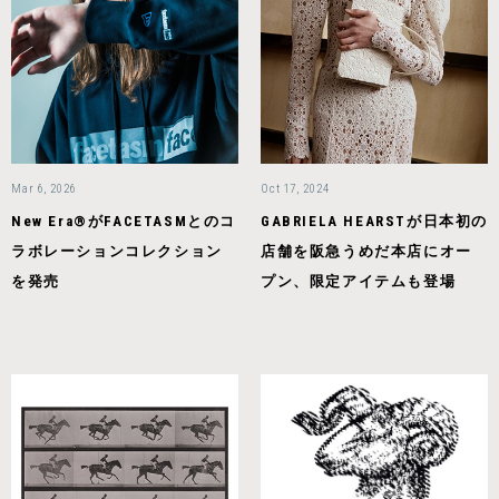
Mar 6, 2026
Oct 17, 2024
New Era®がFACETASMとのコ
GABRIELA HEARSTが日本初の
ラボレーションコレクション
店舗を阪急うめだ本店にオー
を発売
プン、限定アイテムも登場