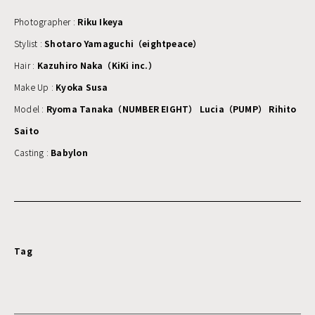
Photographer :
Riku Ikeya
Stylist :
Shotaro Yamaguchi（eightpeace）
Hair :
Kazuhiro Naka（KiKi inc.）
Make Up :
Kyoka Susa
Model :
Ryoma Tanaka（NUMBER EIGHT） Lucia（PUMP） Rihito
Saito
Casting :
Babylon
Tag