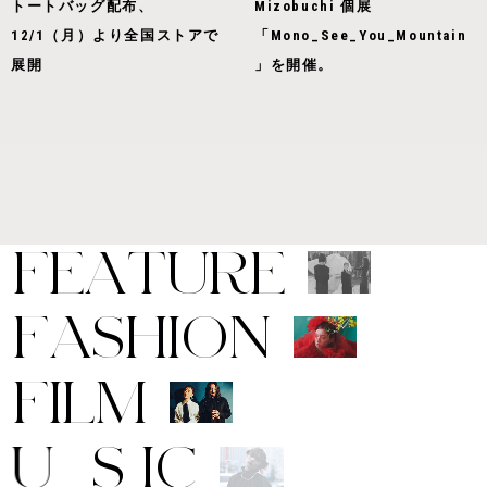
トートバッグ配布、
Mizobuchi 個展
12/1（月）より全国ストアで
「Mono_See_You_Mountain
展開
」を開催。
F
E
A
T
U
R
E
F
A
S
H
I
O
N
F
I
L
M
M
U
S
I
C