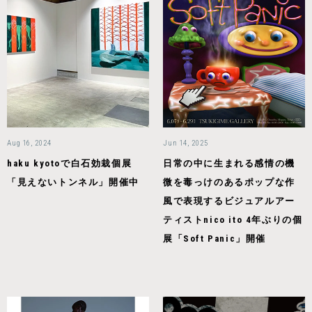
Aug 16, 2024
Jun 14, 2025
haku kyotoで白石効栽個展
日常の中に生まれる感情の機
「見えないトンネル」開催中
微を毒っけのあるポップな作
風で表現するビジュアルアー
ティストnico ito 4年ぶりの個
展「Soft Panic」開催