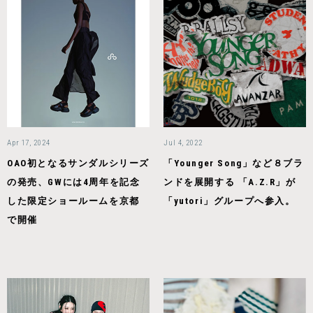
Apr 17, 2024
Jul 4, 2022
OAO初となるサンダルシリーズ
「Younger Song」など８ブラ
の発売、GWには4周年を記念
ンドを展開する 「A.Z.R」が
した限定ショールームを京都
「yutori」グループへ参入。
で開催