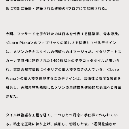
めに特別に設計・建設された建築の4フロアにて展開される。
今回、ファサードを手がけたのは日本を代表する建築家、青木淳氏。
＜Loro Piana＞のファブリックの美しさを彷彿とさせるデザイン
は、メゾンのテキスタイルの伝統へのオマージュだ。イタリア・トス
カーナで特別に制作された1400枚以上のテラコッタタイルが用いら
れ、東京の都市景観にイタリアの職人技を吹き込んでいる。＜Loro
Piana＞の職人技を体現するこのデザインは、芸術性と高度な技術を
融合し、天然素材を熟知したメゾンの卓越性を建築的な表現へと昇華
させた。
タイルは複雑な工程を経て、一つひとつ丹念に手仕事で作られてい
る。粘土を正確に練り上げ、成形し、切断した後、3週間乾燥させ