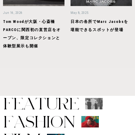
Jun 16, 2026
May 8, 2025
Tom Woodが大阪・心斎橋
日本の各所でMarc Jacobsを
PARCOに関西初の直営店をオ
堪能できるスポットが登場
ープン、限定コレクションと
体験型展示も開催
F
E
A
T
U
R
E
F
A
S
H
I
O
N