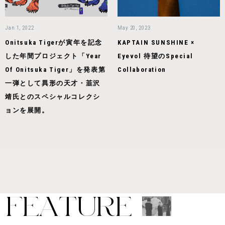
Jan 1, 2022
May 20, 2023
Onitsuka Tigerが寅年を記念
KAPTAIN SUNSHINE ×
した年間プロジェクト「Year
Eyevol 待望のSpecial
Of Onitsuka Tiger」を発表第
Collaboration
一弾として異形の天才・韮沢
靖氏とのスペシャルコレクシ
ョンを展開。
F
E
A
T
U
R
E