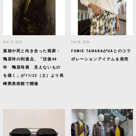
Nov 13, 2025
Feb 26, 2026
孤独や死と向き合った画家・
FUMIE TANAKAがUAとのコラ
鴨居玲の到達点、「没後40
ボレーションアイテムを発売
年 鴨居玲展 見えないもの
を描く」が11/22（土）より長
崎県美術館で開催