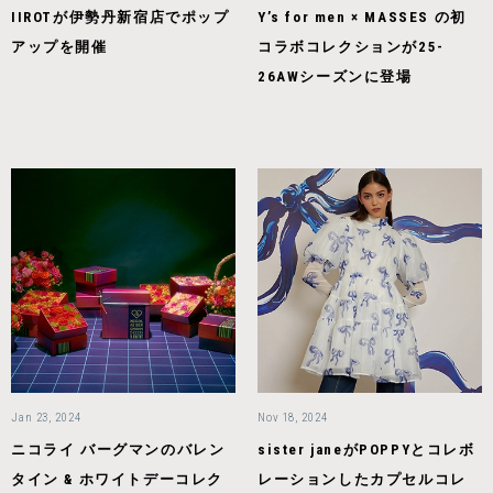
IIROTが伊勢丹新宿店でポップ
Y’s for men × MASSES の初
アップを開催
コラボコレクションが25-
26AWシーズンに登場
Jan 23, 2024
Nov 18, 2024
ニコライ バーグマンのバレン
sister janeがPOPPYとコレボ
タイン & ホワイトデーコレク
レーションしたカプセルコレ