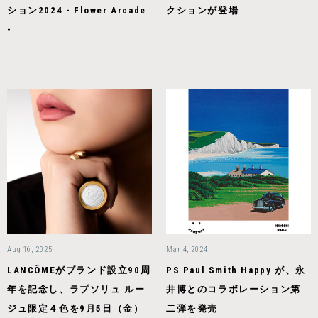
ション2024 - Flower Arcade
クションが登場
-
Aug 16, 2025
Mar 4, 2024
LANCÔMEがブランド設立90周
PS Paul Smith Happy が、永
年を記念し、ラプソリュ ルー
井博とのコラボレーション第
ジュ限定４色を9月5日（金）
二弾を発売