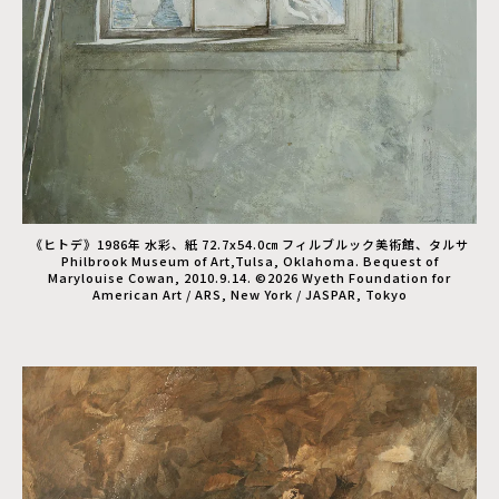
《ヒトデ》1986年 水彩、紙 72.7x54.0㎝ フィルブルック美術館、タルサ
Philbrook Museum of Art,Tulsa, Oklahoma. Bequest of
Marylouise Cowan, 2010.9.14. ©2026 Wyeth Foundation for
American Art / ARS, New York / JASPAR, Tokyo