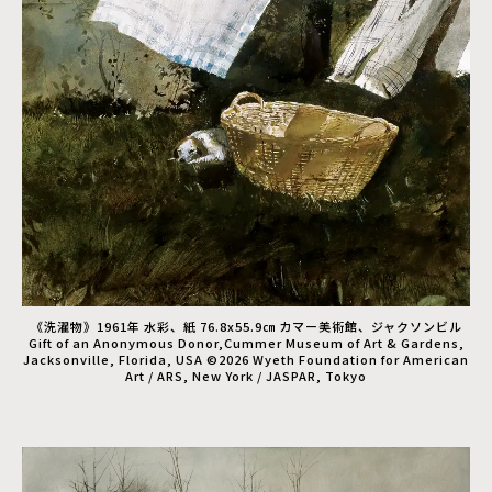
《洗濯物》1961年 水彩、紙 76.8x55.9㎝ カマー美術館、ジャクソンビル
Gift of an Anonymous Donor,Cummer Museum of Art & Gardens,
Jacksonville, Florida, USA ©2026 Wyeth Foundation for American
Art / ARS, New York / JASPAR, Tokyo