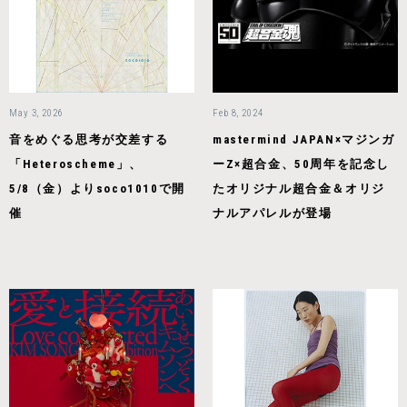
May 3, 2026
Feb 8, 2024
音をめぐる思考が交差する
mastermind JAPAN×マジンガ
「Heteroscheme」、
ーZ×超合金、50周年を記念し
5/8（金）よりsoco1010で開
たオリジナル超合金＆オリジ
催
ナルアパレルが登場