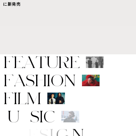
に新発売
F
E
A
T
U
R
E
F
A
S
H
I
O
N
F
I
L
M
M
U
S
I
C
A
R
T
/
D
E
S
I
G
N