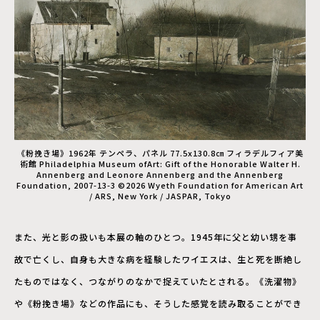
《粉挽き場》1962年 テンペラ、パネル 77.5x130.8㎝ フィラデルフィア美
術館 Philadelphia Museum ofArt: Gift of the Honorable Walter H.
Annenberg and Leonore Annenberg and the Annenberg
Foundation, 2007-13-3 ©2026 Wyeth Foundation for American Art
/ ARS, New York / JASPAR, Tokyo
また、光と影の扱いも本展の軸のひとつ。1945年に父と幼い甥を事
故で亡くし、自身も大きな病を経験したワイエスは、生と死を断絶し
たものではなく、つながりのなかで捉えていたとされる。《洗濯物》
や《粉挽き場》などの作品にも、そうした感覚を読み取ることができ