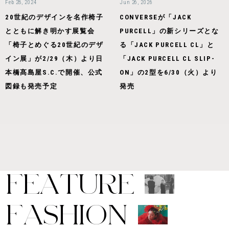
Feb 28, 2024
Jun 26, 2026
20世紀のデザインを名作椅子
CONVERSEが「JACK
とともに解き明かす展覧会
PURCELL」の新シリーズとな
「椅子とめぐる20世紀のデザ
る「JACK PURCELL CL」と
イン展」が2/29（木）より日
「JACK PURCELL CL SLIP-
本橋髙島屋S.C.で開催、公式
ON」の2型を6/30（火）より
図録も発売予定
発売
F
E
A
T
U
R
E
F
A
S
H
I
O
N