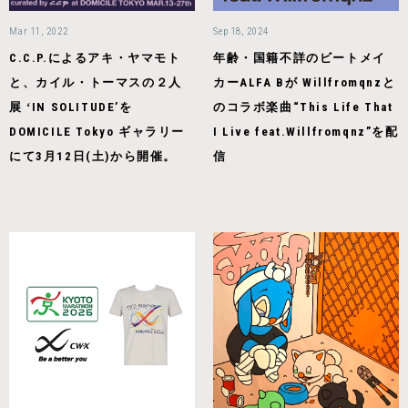
Mar 11, 2022
Sep 18, 2024
C.C.P.によるアキ・ヤマモト
年齢・国籍不詳のビートメイ
と、カイル・トーマスの２人
カーALFA Bが Willfromqnzと
展 ʻIN SOLITUDEʼを
のコラボ楽曲“This Life That
DOMICILE Tokyo ギャラリー
I Live feat.Willfromqnz”を配
にて3月12日(土)から開催。
信