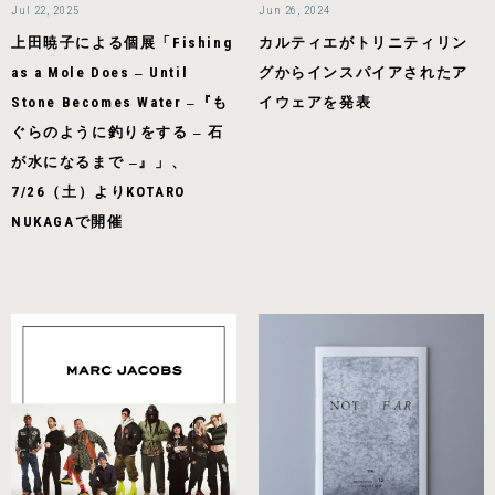
Jul 22, 2025
Jun 26, 2024
上田暁子による個展「Fishing
カルティエがトリニティリン
as a Mole Does ‒ Until
グからインスパイアされたア
Stone Becomes Water ‒『も
イウェアを発表
ぐらのように釣りをする ‒ 石
が水になるまで ‒』」、
7/26（土）よりKOTARO
NUKAGAで開催