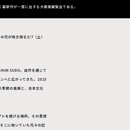
に描く最新作が一堂に会する大規模展覧会である。
rkに満開の花が咲き誇る3/7（土）
UN SUDO。自作を通じて
へと広がってきた。2025
う季節の高揚と、日本文化
セプトを掲げる場所。その思想
、そこに咲いていた花々の記