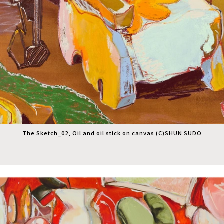
The Sketch_02, Oil and oil stick on canvas (C)︎SHUN SUDO