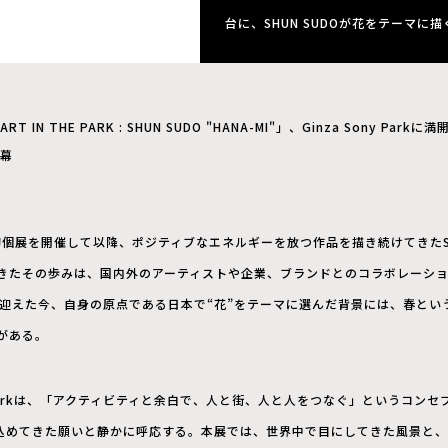
台に、SHUN SUDOが花をテーマ
ART IN THE PARK : SHUN SUDO "HANA-MI"」、Ginza Sony Pa
幕
初個展を開催して以降、ポジティブなエネルギーを放つ作品を描き続けてきたSH
きたその歩みは、国内外のアーティストや企業、ブランドとのコラボレーション
を迎えた今、自身の原点である日本で“花”をテーマに選んだ背景には、春とい
がある。
ny Parkは、「アクティビティと余白で、人と街、人と人をつなぐ」というコン
品に込めてきた願いと静かに呼応する。本展では、世界中で目にしてきた風景と