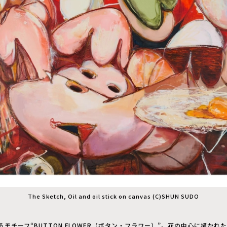
The Sketch, Oil and oil stick on canvas (C)︎SHUN SUDO
モチーフ“BUTTON FLOWER（ボタン・フラワー）”。花の中心に描かれ