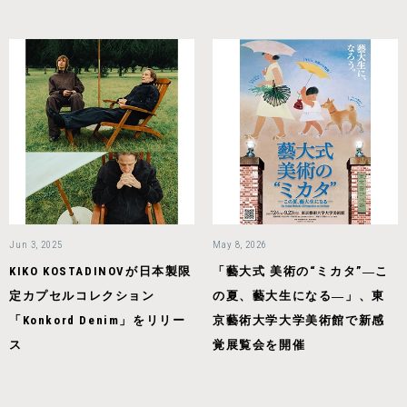
Jun 3, 2025
May 8, 2026
KIKO KOSTADINOVが日本製限
「藝大式 美術の“ミカタ”―こ
定カプセルコレクション
の夏、藝大生になる―」、東
「Konkord Denim」をリリー
京藝術大学大学美術館で新感
ス
覚展覧会を開催