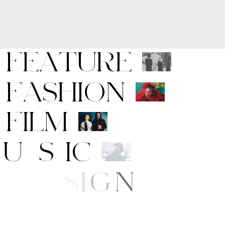
F
E
A
T
U
R
E
F
A
S
H
I
O
N
F
I
L
M
M
U
S
I
C
A
R
T
/
D
E
S
I
G
N
B
E
A
U
T
Y