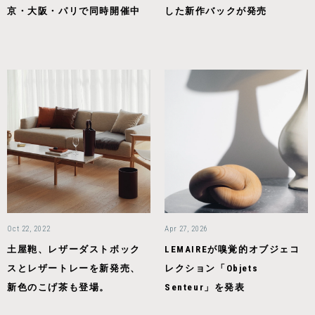
京・大阪・パリで同時開催中
した新作バックが発売
Oct 22, 2022
Apr 27, 2026
土屋鞄、レザーダストボック
LEMAIREが嗅覚的オブジェコ
スとレザートレーを新発売、
レクション「Objets
新色のこげ茶も登場。
Senteur」を発表