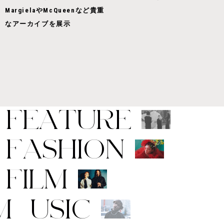
MargielaやMcQueenなど貴重
なアーカイブを展示
F
E
A
T
U
R
E
F
A
S
H
I
O
N
F
I
L
M
M
U
S
I
C