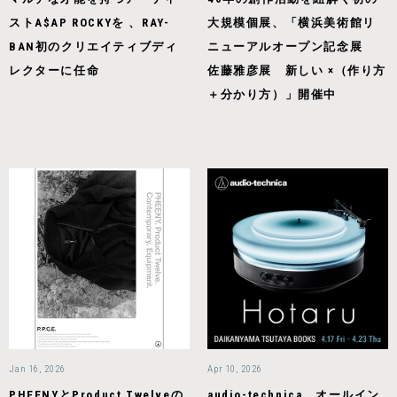
ストA$AP ROCKYを 、RAY-
大規模個展、「横浜美術館リ
BAN初のクリエイティブディ
ニューアルオープン記念展
レクターに任命
佐藤雅彦展 新しい ×（作り方
＋分かり方）」開催中
Jan 16, 2026
Apr 10, 2026
PHEENYとProduct Twelveの
audio-technica、オールイン