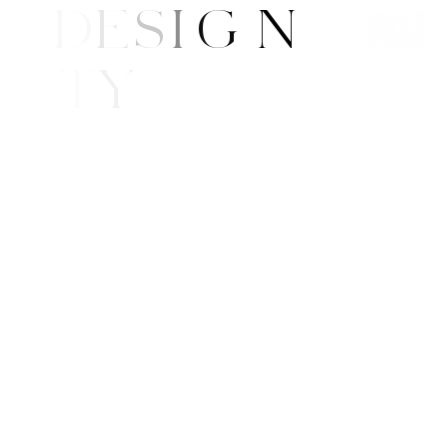
A
R
T
/
D
E
S
I
G
N
B
E
A
U
T
Y
E
/
S
T
Y
L
E
W
S
N
G