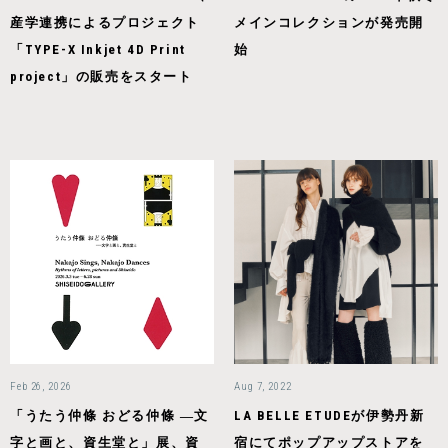
産学連携によるプロジェクト
メインコレクションが発売開
「TYPE-X Inkjet 4D Print
始
project」の販売をスタート
Feb 26, 2026
Aug 7, 2022
「うたう仲條 おどる仲條 ―文
LA BELLE ETUDEが伊勢丹新
字と画と、資生堂と」展、資
宿にてポップアップストアを