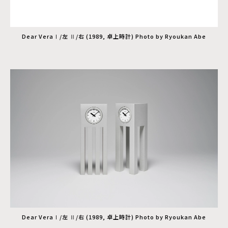
Dear VeraⅠ/左 Ⅱ/右 (1989, 卓上時計) Photo by Ryoukan Abe
Dear VeraⅠ/左 Ⅱ/右 (1989, 卓上時計) Photo by Ryoukan Abe