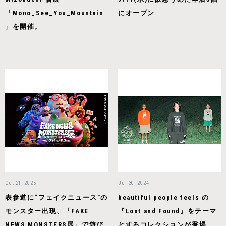
「Mono_See_You_Mountain
にオープン
」を開催。
Oct 21, 2025
Jul 30, 2024
表参道に“フェイクニュース”の
beautiful people feels の
モンスター出現、「FAKE
『Lost and Found』をテーマ
NEWS MONSTERS展」で遊び
とするコレクションが登場