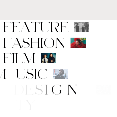
F
E
A
T
U
R
E
F
A
S
H
I
O
N
F
I
L
M
M
U
S
I
C
A
R
T
/
D
E
S
I
G
N
B
E
A
U
T
Y