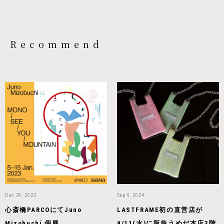
Recommend
Dec 29, 2022
Sep 9, 2024
心斎橋PARCOにてJuno
LASTFRAME初の直営店が
Mizobuchi 個展
9/11(水)に阪急うめだ本店3階