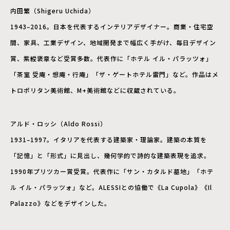
内田繁（Shigeru Uchida）
1943–2016。日本を代表するインテリアデザイナー。商業・住宅空
間、家具、工業デザイン、地域開発まで幅広く手がけ、毎日デザイン
賞、紫綬褒章など受賞多数。代表作に「ホテル イル・パラッツォ」
「茶室 受庵・想庵・行庵」「ザ・ゲートホテル雷門」など。作品はメ
トロポリタン美術館、M+美術館などに収蔵されている。
アルド・ロッシ（Aldo Rossi）
1931–1997。イタリアを代表する建築家・理論家。建築の本質を
「記憶」と「形式」に見出し、幾何学的で詩的な建築表現を追求。
1990年プリツカー賞受賞。代表作に「サン・カタルド墓地」「ホテ
ル イル・パラッツォ」など。ALESSIとの協働で《La Cupola》《Il
Palazzo》などをデザインした。