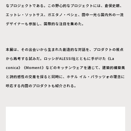
なプロジェクトである。この野心的なプロジェクトには、倉俣史朗、
エットレ・ソットサス、ガエタノ・ペシェ、田中一光ら国内外の一流
デザイナーも参加し、国際的な注目を集めた。
本展は、その出会いから生まれた創造的な対話を、プロダクトの視点
から再考する試みだ。ロッシがALESSI社とともに手がけた《La
conica》《Moment》などのキッチンウェアを通じて、建築的構築美
と詩的感性の交差を探ると同時に、ホテル イル・パラッツォの理念に
呼応する内田のプロダクトも紹介される。