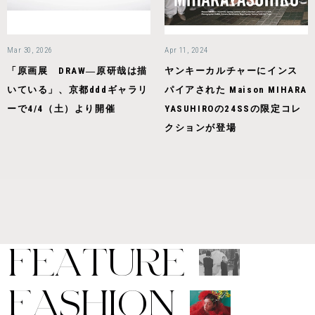
Mar 30, 2026
Apr 11, 2024
「原画展 DRAW―原研哉は描
ヤンキーカルチャーにインス
いている」、京都dddギャラリ
パイアされた Maison MIHARA
ーで4/4（土）より開催
YASUHIROの24SSの限定コレ
クションが登場
F
E
A
T
U
R
E
F
A
S
H
I
O
N