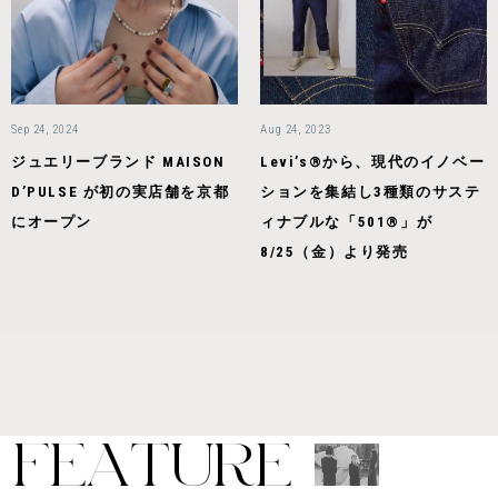
Sep 24, 2024
Aug 24, 2023
ジュエリーブランド MAISON
Levi’s®から、現代のイノベー
D’PULSE が初の実店舗を京都
ションを集結し3種類のサステ
にオープン
ィナブルな「501®」が
8/25（金）より発売
F
E
A
T
U
R
E