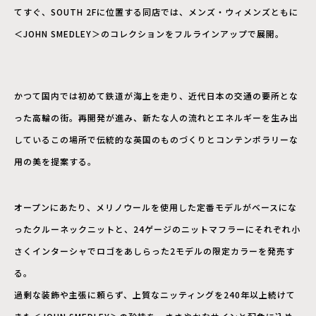
てすぐ、SOUTH 2Fに位置する同店では、メンズ・ウィメンズともに
＜JOHN SMEDLEY＞のコレクションをフルラインアップで展開。
かつて国内では初めて鉄道が海上を走り、近代日本の交通の要所とな
った高輪の街。再開発が進み、新たな人の流れとエネルギーを生み出
しているこの場所で伝統的な英国のものづくりとコンテンポラリーな
用の美を提案する。
オープンにあたり、メリノウールを使用した定番モデルがベースにな
ったクルーネックニットと、24ゲージのニットマフラーにそれぞれ小
さくインターシャでロゴをあしらった2モデルの限定カラーを発売す
る。
過剰な装飾や主張に頼らず、上質なニッティングを240年以上続けて