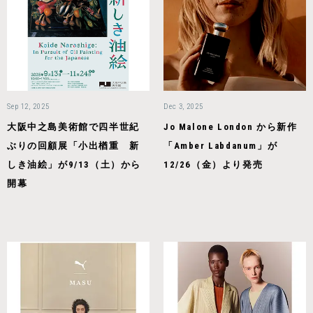
Sep 12, 2025
Dec 3, 2025
大阪中之島美術館で四半世紀
Jo Malone London から新作
ぶりの回顧展「小出楢󠄀重 新
「Amber Labdanum」が
しき油絵」が9/13（土）から
12/26（金）より発売
開幕