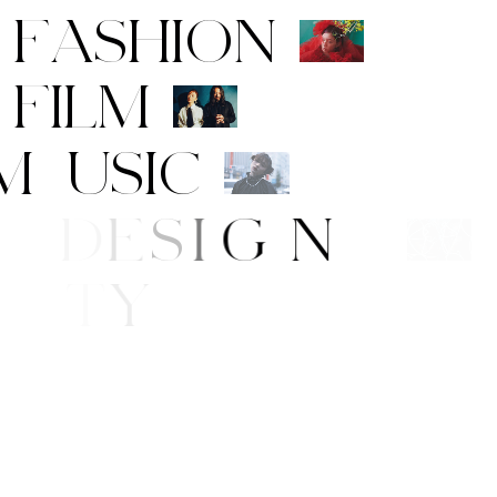
F
A
S
H
I
O
N
F
I
L
M
M
U
S
I
C
A
R
T
/
D
E
S
I
G
N
B
E
A
U
T
Y
L
I
F
E
/
S
T
Y
L
E
N
E
W
S