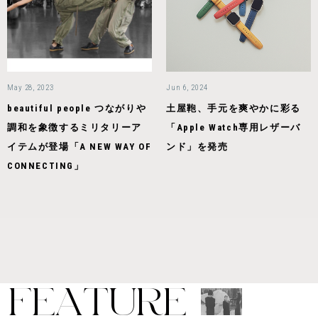
May 28, 2023
Jun 6, 2024
beautiful people つながりや
土屋鞄、手元を爽やかに彩る
調和を象徴するミリタリーア
「Apple Watch専用レザーバ
イテムが登場「A NEW WAY OF
ンド」を発売
CONNECTING」
F
E
A
T
U
R
E