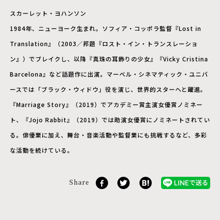
スカーレット・ヨハンソン
1984年、ニューヨーク生まれ。ソフィア・コッポラ監督『Lost in
Translation』（2003／邦題『ロスト・イン・トランスレーショ
ン』）でブレイクし、以降『真珠の耳飾りの少女』『Vicky Cristina
Barcelona』など話題作に出演。マーベル・シネマティック・ユニバ
ースでは「ブラック・ウィドウ」役を演じ、世界的スターへと躍進。
『Marriage Story』（2019）でアカデミー賞主演女優賞ノミネー
ト、『Jojo Rabbit』（2019）では助演女優賞にノミネートされてい
る。俳優業に加え、舞台・音楽活動や監督業にも挑戦するなど、多彩
な活動を続けている。
Share