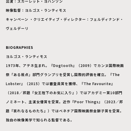
出演：スカーレット・ヨハンソン
映像監督：ヨルゴス・ランティモス
キャンペーン ・クリエイティブ・ディレクター：フェルディナンド・
ヴェルデーリ
BIOGRAPHIES
ヨルゴス・ランティモス
1973年、アテネ生まれ。『Dogtooth』（2009）でカンヌ国際映画
祭「ある視点」部門グランプリを受賞し国際的評価を確立。『The
Lobster』（2015）では審査員賞を獲得、『The Favourite』
（2018／邦題『女王陛下のお気に入り』）ではアカデミー賞10部門
ノミネート、主演女優賞を受賞。近作『Poor Things』（2023／邦
題『哀れなるものたち』）ではベネチア国際映画祭金獅子賞を受賞。
独自の映像美学で知られる監督である。