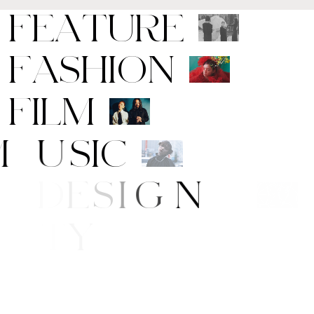
F
E
A
T
U
R
E
F
A
S
H
I
O
N
F
I
L
M
M
U
S
I
C
A
R
T
/
D
E
S
I
G
N
B
E
A
U
T
Y
E
/
S
T
Y
L
E