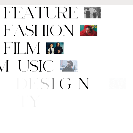
F
E
A
T
U
R
E
F
A
S
H
I
O
N
F
I
L
M
M
U
S
I
C
A
R
T
/
D
E
S
I
G
N
B
E
A
U
T
Y
F
E
/
S
T
Y
L
E