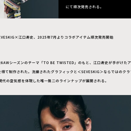
にて順次発売される。
EVESKIG×江口寿史、2025年7月よりコラボアイテム順次発売開始
26AWシーズンのテーマ「TO BE TWISTED」のもと、江口寿史が手がけ
得て制作された。洗練されたグラフィックと＜SEVESKIG＞ならではのク
現代の空気感を体現した唯一無二のラインナップが展開される。