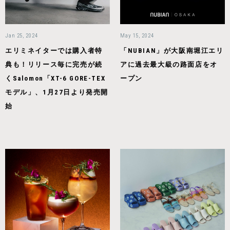
Jan 25, 2024
May 15, 2024
エリミネイターでは購入者特
「NUBIAN」が大阪南堀江エリ
典も！リリース毎に完売が続
アに過去最大級の路面店をオ
くSalomon「XT-6 GORE-TEX
ープン
モデル」、1月27日より発売開
始