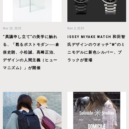
Nov 22, 2025
Nov 3, 2023
“異議申し立て”の美学に触れ
ISSEY MIYAKE WATCH 和田智
る、「甦るポストモダン──倉
氏デザインのウオッチ“W”のミ
俣史朗、小松誠、髙﨑正治、
ニモデルに新色シルバー、ブ
デザインの人間主義（ヒュー
ラックが登場
マニズム）」が開催