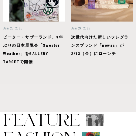
Jan 23, 2025
Jan 29, 2026
ピーター・サザーランド、9年
次世代向けた新しいフレグラ
ぶりの日本展覧会「Sweater
ンスブランド「nowas」が
Weather」をGALLERY
2/13（金）にローンチ
TARGETで開催
F
E
A
T
U
R
E