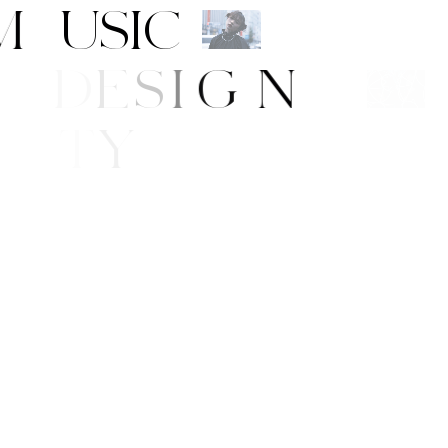
M
U
S
I
C
A
R
T
/
D
E
S
I
G
N
B
E
A
U
T
Y
F
E
/
S
T
Y
L
E
E
W
S
P
P
I
N
G