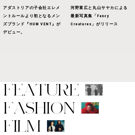
アダストリアの子会社エレメ
河野富広と丸山サヤカによる
ントルールより初となるメン
最新写真集「Fancy
ズブランド『HUM VENT』が
Creatures」がリリース
デビュー。
F
E
A
T
U
R
E
F
A
S
H
I
O
N
F
I
L
M