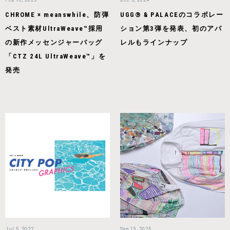
CHROME × meanswhile、防弾
UGG® & PALACEのコラボレー
ベスト素材UltraWeave™採⽤
ション第3弾を発表、初のアパ
の新作メッセンジャーバッグ
レルもラインナップ
「CTZ 24L UltraWeave™」を
発売
Jul 5, 2022
Sep 13, 2025