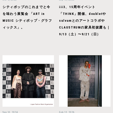
シティポップのこれまでと今
iii3、15周年イベント
を味わう展覧会 「ART in
「THINK」開催、doubletや
MUSIC シティポップ・グラフ
sulvamとのアートコラボや
ィックス」。
CLAUSTRUMの家具初披露も｜
9/13（土）〜9/21（日）
Sep 10, 2024
Feb 13, 2026