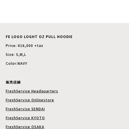
FE LOGO LOGHT OZ PULL HOODIE
Price: ¥16,000 +tax
Size: S,M,L
Color:NAVY
販売店舗
FreshService Headquarters
FreshService Onlinestore
FreshService SENDAI
FreshService KYOTO
FreshService OSAKA