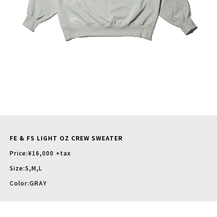
FE & FS LIGHT OZ CREW SWEATER
Price:¥16,000 +tax
Size:S,M,L
Color:GRAY