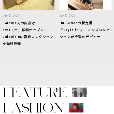
Jun 20, 2025
Sep 29, 2025
Goldwin丸の内店が
lululemonの新定番
6/21（土）移転オープン、
「Daydrift™」、メンズコレク
Goldwin 0の新作コレクション
ションが待望のデビュー
を先行発売
F
E
A
T
U
R
E
F
A
S
H
I
O
N