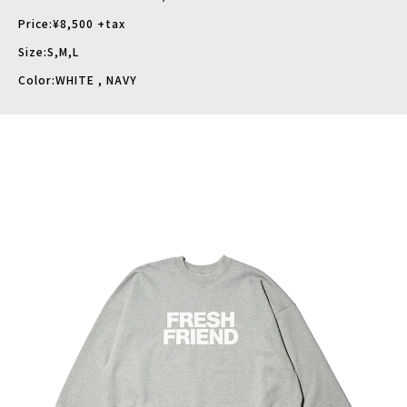
Price:¥8,500 +tax
Size:S,M,L
Color:WHITE , NAVY