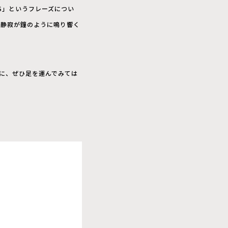
MES」というフレーズについ
、静寂が鐘のように鳴り響く
ップに、ぜひ足を運んでみては