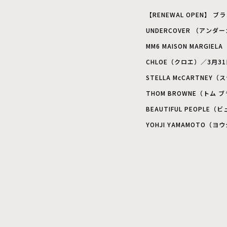
【RENEWAL OPEN】 
UNDERCOVER （アンダ
MM6 MAISON MARG
CHLOE（クロエ）／3月31
STELLA McCARTNE
THOM BROWNE（トム 
BEAUTIFUL PEOPL
YOHJI YAMAMOTO（