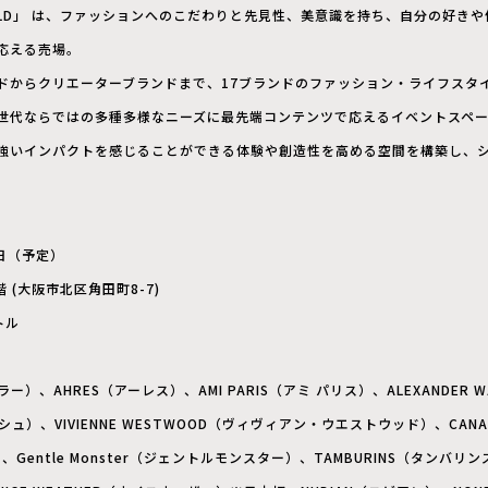
WORLD」 は、ファッションへのこだわりと先見性、美意識を持ち、自分の好き
応える売場。
ドからクリエーターブランドまで、17ブランドのファッション・ライフスタ
世代ならではの多種多様なニーズに最先端コンテンツで応えるイベントスペ
強いインパクトを感じることができる体験や創造性を高める空間を構築し、
3日（予定）
階 (大阪市北区角田町8-7)
トル
ラー）、AHRES（アーレス）、AMI PARIS（アミ パリス）、ALEXANDER
シュ）、VIVIENNE WESTWOOD（ヴィヴィアン・ウエストウッド）、CANA
Gentle Monster（ジェントルモンスター）、TAMBURINS（タンバリン