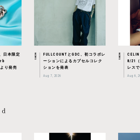
ood、日本限定
FULLCOUNTとGDC、初コラボレ
CEL
NEWS
NEWS
rb
ーションによるカプセルコレク
8/2
金）より発売
ションを発表
レスで
Aug 7, 2026
Aug 6, 
nd