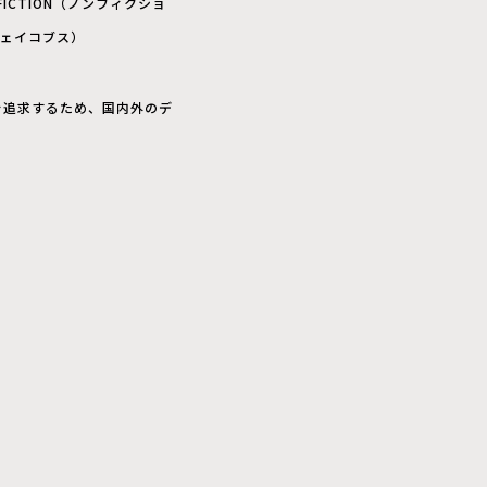
FICTION（ノンフィクショ
 ジェイコブス）
を追求するため、国内外のデ