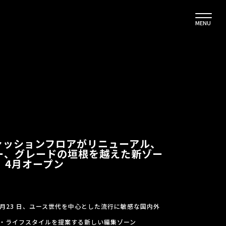
MENU
ァッションフロアがリニューアル、
ー、グレードの垣根を越えた新ゾー
D」4月オープン
4月23 日、ユース世代を中心とした流行に敏感な国内外
・ライフスタイルを提案する新しい編集ゾーン