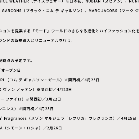
ICE WEATHER（ナイスウェザー）※日本初、NUBIAN（ヌビアン）、NON
DES GARCONS（ブラック・コム デ ギャルソン）、MARC JACOBS（マーク
ションを提案する「モード」ワールドのさらなる進化とハイファッション化
ランドの新規導入とリニューアルを行う。
現時点の予定です。
ド／オープン日
NS GIRL（コム デ ギャルソン・ガール）※関西初／4月23日
(ドリス ヴァン ノッテン）※関西初／4月23日
ービー ファイロ）※関西初／3月22日
・オウエンス）※関西初／4月23日
Replica’ Fragrances（メゾン マルジェラ「レプリカ」フレグランス）／4月25日
OCHA（シモーン・ロシャ）／2月26日