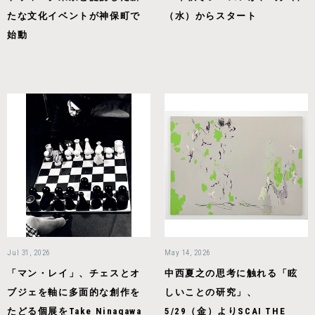
たな文化イベントが神保町で
（水）からスタート
始動
Jul 31, 2026
May 14, 2026
「マン・レイ」、チェスとオ
中西夏之の思考に触れる「眩
ブジェを軸に多面的な創作を
しいことの研究」、
たどる個展をTake Ninagawa
5/29（金）よりSCAI THE