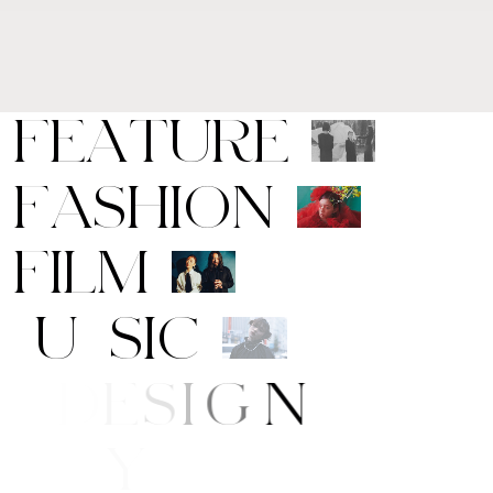
F
E
A
T
U
R
E
F
A
S
H
I
O
N
F
I
L
M
M
U
S
I
C
A
R
T
/
D
E
S
I
G
N
B
E
A
U
T
Y