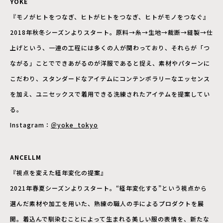
YOKE
『モノがヒトをつなぎ、ヒトがヒトをつなぎ、ヒトがモノをつなぐ』
2018年秋冬シーズンよりスタート。原料→糸→生地→裁断→縫製→仕
上げという、一連の工程には多くの人が関わっており、それらが「つ
ながる」ことでできあがるのが洋服であると捉え、素材やパターンに
こだわり、スタンダードなアイテムにコンテンポラリーなエッセンス
を加え、ユニセックスで着用できる洗練されたアイテムを提案してい
る。
Instagram：
＠yoke_tokyo
ANCELLM
『視点を変えた経年変化の提案』
2021年春夏シーズンよりスタート。“経年変化する”という視点から
選んだ素材や加工を用いた、熟練の職人の手によるプロダクトを展
開。着込んで馴染むことによって生まれる美しい服の表情を、新たな