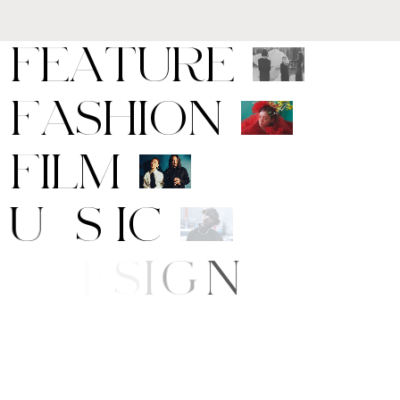
F
E
A
T
U
R
E
F
A
S
H
I
O
N
F
I
L
M
M
U
S
I
C
R
T
/
D
E
S
I
G
N
E
A
U
T
Y
/
S
T
Y
L
E