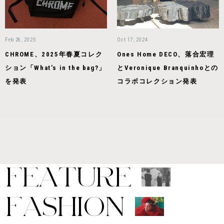
Feb 26, 2025
Oct 17, 2024
CHROME、2025年春夏コレク
Ones Home DECO、落合宏理
ション「What’s in the bag?」
とVeronique Branquinhoとの
を発表
コラボコレクション発表
F
E
A
T
U
R
E
F
A
S
H
I
O
N