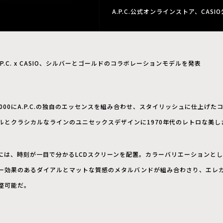
A.P.C.公式オンラインストア、CA
.P.C. x CASIO、シルバーとゴールドのコラボレーションモデルを発表
IC A1000にA.P.C.の独自のエッセンスを組み合わせ、スタイリッシュに仕上
ルとクラシカルなラインのユニセックスデザインに1970年代のレトロな美し
には、時刻が一目で分かるLCDスクリーンを配置。カラーバリエーションとし
ー効果のあるダイアルとマットな質感のメタルバンドが組み合わさり、エレ
整可能だ。