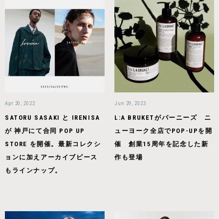
Apr 20, 2022
Jun 29, 2023
SATORU SASAKI と IRENISA
L:A BRUKETがバーニーズ ニ
が 神戸にて合同 POP UP
ューヨーク全店でPOP-UPを開
STORE を開催。最新コレクシ
催 創業15周年を記念した新
ョンに加えアーカイブピース
作も登場
もラインナップ。