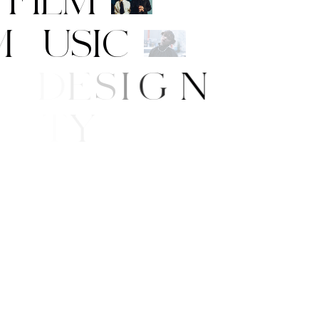
F
I
L
M
M
U
S
I
C
A
R
T
/
D
E
S
I
G
N
B
E
A
U
T
Y
E
/
S
T
Y
L
E
W
S
G