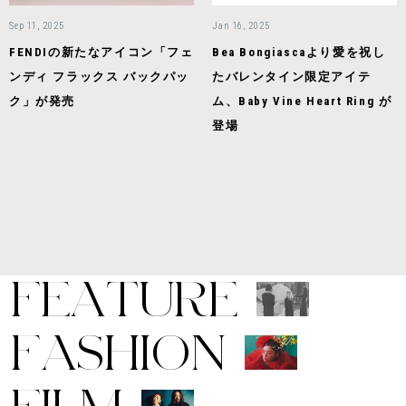
Sep 11, 2025
Jan 16, 2025
FENDIの新たなアイコン「フェ
Bea Bongiascaより愛を祝し
ンディ フラックス バックパッ
たバレンタイン限定アイテ
ク」が発売
ム、Baby Vine Heart Ring が
登場
F
E
A
T
U
R
E
F
A
S
H
I
O
N