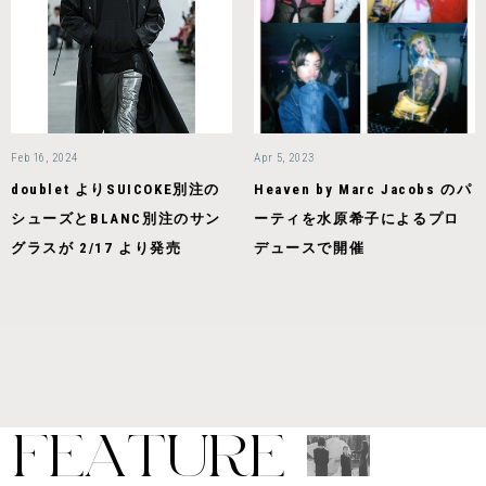
Feb 16, 2024
Apr 5, 2023
doublet よりSUICOKE別注の
Heaven by Marc Jacobs のパ
シューズとBLANC別注のサン
ーティを水原希子によるプロ
グラスが 2/17 より発売
デュースで開催
F
E
A
T
U
R
E