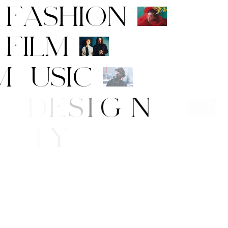
F
A
S
H
I
O
N
F
I
L
M
M
U
S
I
C
A
R
T
/
D
E
S
I
G
N
B
E
A
U
T
Y
E
/
S
T
Y
L
E
W
S