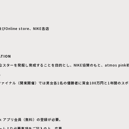
びOnline store、NIKE各店
ATION
スターを発掘し育成することを目的とし、NIKE協賛のもと、atmos pin
催。
ファイナル（関東開催）では男女各1名の優勝者に賞金100万円と1年間のス
ink アプリ会員（無料）の登録が必要。
ームより必要事項をご記入の上、応募。