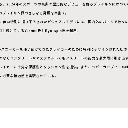
る。2024年のスポーツの祭典で歴史的なデビューを飾るブレイキンにかつて
のブレイキン界のさらなる発展を目指す。
AM開催に伴い特別に撮り下ろされたビジュアルモデルには、国内外のバトルで数
続けているYasmin氏とRyo-spin氏を起用。
イキのスニーカーを使い続けてきたブレイカーのために特別にデザインされた初
でなくコンクリートやアスファルトでもアスリートの能力を最大限に引き出
レイカーに十分な保護性とクッション性を提供。また、ラバーカップソール
に必要な接地感を実現させている。