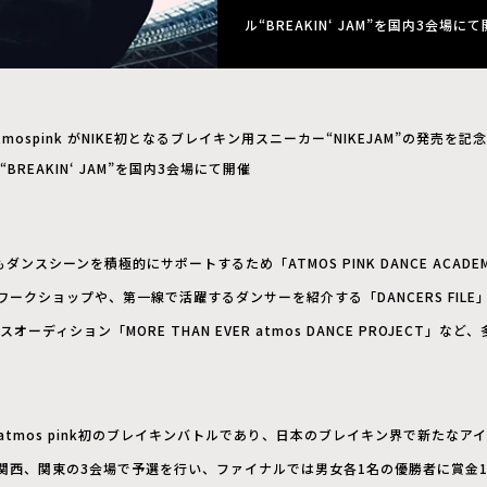
ル“BREAKIN‘ JAM”を国内3会場に
tmospink がNIKE初となるブレイキン用スニーカー“NIKEJAM”の発売を
“BREAKIN‘ JAM”を国内3会場にて開催
でもダンスシーンを積極的にサポートするため「ATMOS PINK DANCE ACA
ークショップや、第一線で活躍するダンサーを紹介する「DANCERS FIL
スオーディション「MORE THAN EVER atmos DANCE PROJECT」
Mは、atmos pink初のブレイキンバトルであり、日本のブレイキン界で新たな
関西、関東の3会場で予選を行い、ファイナルでは男女各1名の優勝者に賞金1