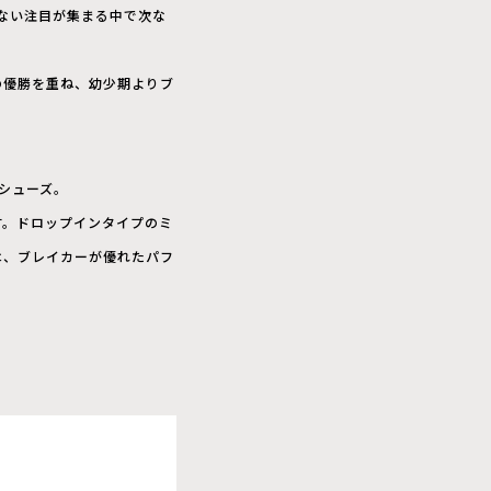
ない注目が集まる中で次な
々の優勝を重ね、幼少期よりブ
のシューズ。
す。ドロップインタイプのミ
は、ブレイカーが優れたパフ