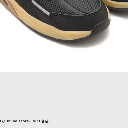
びOnline store、NIKE各店