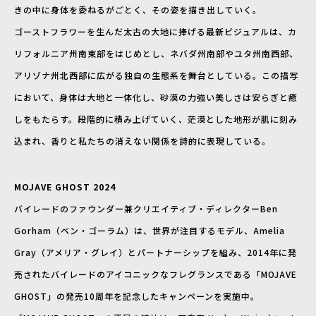
きの中に身体を委ねるがごとく、その姿を描き出していく。
ゴーストフラワーを生んだ太古の大地に捧げる最新ビジュアルは、カ
リフォルニア州南東部をはじめとし、ネバダ州南部やユタ州南西部、
アリゾナ州北西部に広がる独自の生態系を舞台としている。この描写
において、身体は大地と一体化し、砂漠の力強い美しさは安らぎと癒
しをもたらす。段階的に積み上げていく、茫漠とした地形が肌に刻み
込まれ、香りと私たちの消えない関係を詩的に表現している。
MOJAVE GHOST 2024
バイレードのファウンダー兼クリエイティブ・ディレクターBen
Gorham（ベン・ゴーラム）は、世界が注目するモデル、Amelia
Gray（アメリア・グレイ）とパートナーシップを組み、2014年に発
売されたバイレードのアイコニックなフレグランスである「MOJAVE
GHOST」の発売10周年を記念したキャンペーンを実施中。