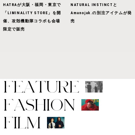
HATRAが大阪・福岡・東京で
NATURAL INSTINCTと
「LIMINALITY STORE」を開
Amanojak.の別注アイテムが発
催、攻殻機動隊コラボも会場
売
限定で販売
F
E
A
T
U
R
E
F
A
S
H
I
O
N
F
I
L
M